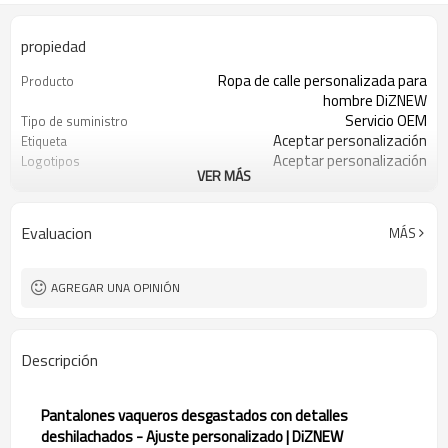
propiedad
Ropa de calle personalizada para
Producto
hombre DiZNEW
Servicio OEM
Tipo de suministro
Aceptar personalización
Etiqueta
Aceptar personalización
Logotipos
VER MÁS
Aceptar personalización
Adecuado
100% algodón
Tela
30 piezas
Cantidad mínima de pedido
Evaluacion
MÁS
Porcelana
Origen
AGREGAR UNA OPINIÓN
Descripción
Pantalones vaqueros desgastados con detalles
deshilachados - Ajuste personalizado | DiZNEW