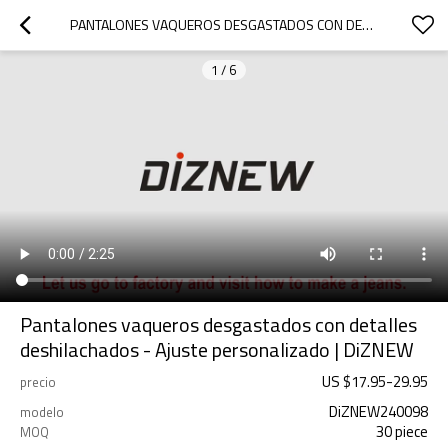
PANTALONES VAQUEROS DESGASTADOS CON DETALLES DESHILACHADOS - AJUSTE PERSONALIZADO | DIZNEW
1
/
6
Pantalones vaqueros desgastados con detalles
deshilachados - Ajuste personalizado | DiZNEW
US $
17.95
-
29.95
precio
DiZNEW240098
modelo
30 piece
MOQ