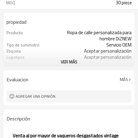
30 piece
MOQ
propiedad
Ropa de calle personalizada para
Producto
hombre DiZNEW
Servicio OEM
Tipo de suministro
Aceptar personalización
Etiqueta
Aceptar personalización
Logotipos
VER MÁS
Aceptar personalización
Adecuado
100% algodón
Tela
30 piezas
Cantidad mínima de pedido
Evaluacion
MÁS
Porcelana
Origen
AGREGAR UNA OPINIÓN
Descripción
Venta al por mayor de vaqueros desgastados vintage