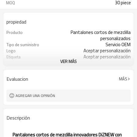
30 piece
MOQ
propiedad
Pantalones cortos de mezclilla
Producto
personalizados
Servicio OEM
Tipo de suministro
Aceptar personalización
Logo
Aceptar personalización
Etiqueta
VER MÁS
Aceptar personalización
Adecuado
100% algodón o personalizado
Tela
30 piezas
Cantidad mínima de pedido
Evaluacion
MÁS
Porcelana
Origen
AGREGAR UNA OPINIÓN
Descripción
Pantalones cortos de mezclilla innovadores DiZNEW con