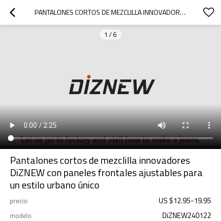
PANTALONES CORTOS DE MEZCLILLA INNOVADORES DIZNEW CON PANELES FRONTALES AJUSTABLES PARA UN ESTILO URBANO ÚNICO
1
/
6
Pantalones cortos de mezclilla innovadores
DiZNEW con paneles frontales ajustables para
un estilo urbano único
US $
12.95
-
19.95
precio
DiZNEW240122
modelo