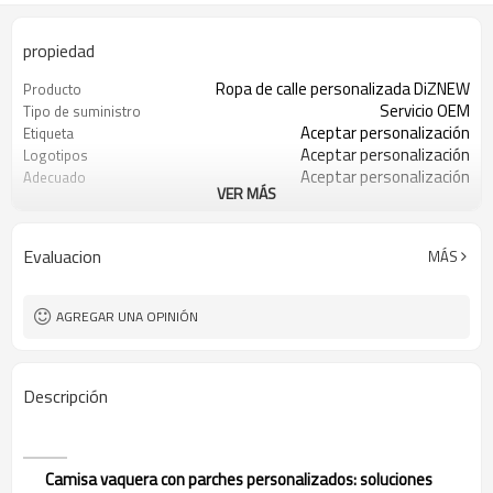
propiedad
Ropa de calle personalizada DiZNEW
Producto
Servicio OEM
Tipo de suministro
Aceptar personalización
Etiqueta
Aceptar personalización
Logotipos
Aceptar personalización
Adecuado
VER MÁS
100% algodón o personalizado
Tela
30 piezas
Cantidad mínima de pedido
Porcelana
Origen
Evaluacion
MÁS
AGREGAR UNA OPINIÓN
Descripción
Camisa vaquera con parches personalizados: soluciones