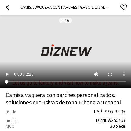
CAMISA VAQUERA CON PARCHES PERSONALIZADOS: SOLUCIONES EXCLUSIVAS DE ROPA URBANA ARTESANAL
1
/
6
Camisa vaquera con parches personalizados:
soluciones exclusivas de ropa urbana artesanal
US $
19.95
-
35.95
precio
DiZNEW240163
modelo
30 piece
MOQ