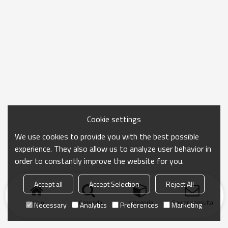
Cookie settings
We use cookies to provide you with the best possible
experience. They also allow us to analyze user behavior in
order to constantly improve the website for you.
Accept all
Accept Selection
Reject All
Inicio
búsqueda
categoría
Enviar consulta
Necessary
Analytics
Preferences
Marketing