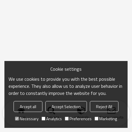
Cookie settings
We use cookies to provide you with the best possible
experience. They also allow us to analyze user behavior in
order to constantly improve the website for you.
Accept all
Accept Selection
Reject All
Inicio
búsqueda
categoría
Enviar consulta
Necessary
Analytics
Preferences
Marketing