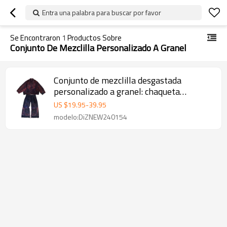
Entra una palabra para buscar por favor
Se Encontraron
1
Productos Sobre
Conjunto De Mezclilla Personalizado A Granel
Conjunto de mezclilla desgastada
personalizado a granel: chaqueta
personalizada y jeans de pierna ancha
US $
19.95
-
39.95
con costuras rojas
modelo:DiZNEW240154