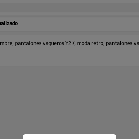
nalizado
mbre, pantalones vaqueros Y2K, moda retro, pantalones va