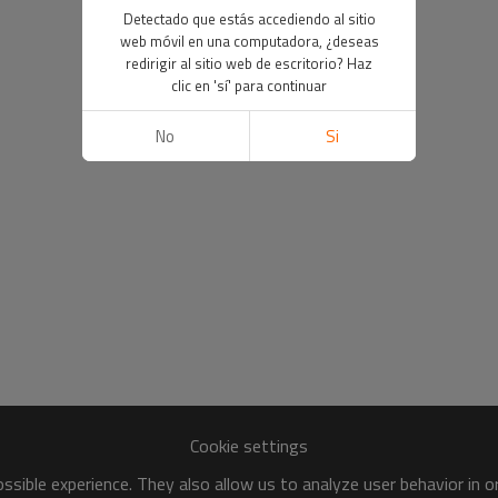
Detectado que estás accediendo al sitio
web móvil en una computadora, ¿deseas
redirigir al sitio web de escritorio? Haz
clic en 'sí' para continuar
No
Si
Cookie settings
sible experience. They also allow us to analyze user behavior in 