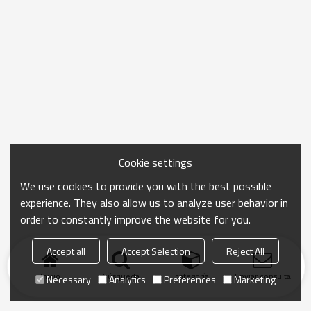
Cookie settings
We use cookies to provide you with the best possible
experience. They also allow us to analyze user behavior in
order to constantly improve the website for you.
Accept all
Accept Selection
Reject All
Inicio
búsqueda
categoría
Enviar consulta
Necessary
Analytics
Preferences
Marketing