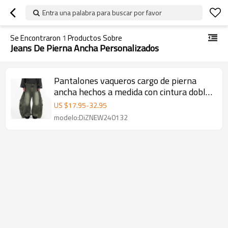
Entra una palabra para buscar por favor
Se Encontraron
1
Productos Sobre
Jeans De Pierna Ancha Personalizados
Pantalones vaqueros cargo de pierna
ancha hechos a medida con cintura doble
para un estilo urbano único
US $
17.95
-
32.95
modelo:DiZNEW240132