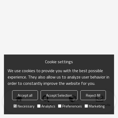
Cookie settings
We use cookies to provide you with the best possible
experience. They also allow us to analyze user behavior in
order to constantly improve the website for you.
Accept all
Accept Selection
Reject All
Inicio
búsqueda
categoría
Enviar consulta
Necessary
Analytics
Preferences
Marketing