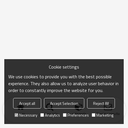
Cookie settings
We use cookies to provide you with the best possible
experience. They also allow us to analyze user behavior in
order to constantly improve the website for you.
Accept all
Accept Selection
Reject All
Inicio
búsqueda
categoría
Enviar consulta
Necessary
Analytics
Preferences
Marketing