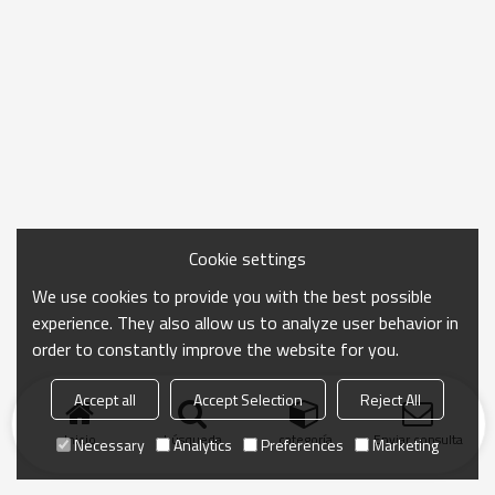
Cookie settings
We use cookies to provide you with the best possible
experience. They also allow us to analyze user behavior in
order to constantly improve the website for you.
Accept all
Accept Selection
Reject All
Inicio
búsqueda
categoría
Enviar consulta
Necessary
Analytics
Preferences
Marketing