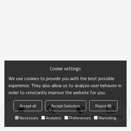
Cookie settings
We use cookies to provide you with the best possible
experience. They also allow us to analyze user behavior in
order to constantly improve the website for you.
Accept all
Accept Selection
Reject All
Inicio
búsqueda
categoría
Enviar consulta
Necessary
Analytics
Preferences
Marketing