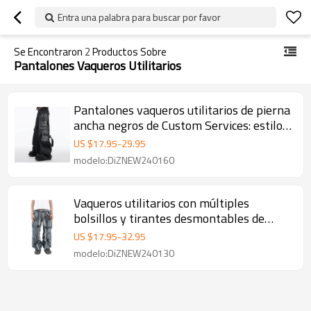
Entra una palabra para buscar por favor
Se Encontraron
2
Productos Sobre
Pantalones Vaqueros Utilitarios
Pantalones vaqueros utilitarios de pierna
ancha negros de Custom Services: estilo
urbano táctico
US $
17.95
-
29.95
modelo:DiZNEW240160
Vaqueros utilitarios con múltiples
bolsillos y tirantes desmontables de
DiZNEW para la moda urbana
US $
17.95
-
32.95
modelo:DiZNEW240130