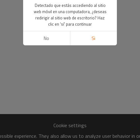
Detectado que estás accediendo al sitio
web móvil en una computadora, ¿deseas
redirigir al sitio web de escritorio? Haz
clic en 'sí' para continuar
No
Si
Cookie settings
sible experience. They also allow us to analyze user behavior in 