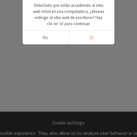
Detectado que estás accediendo al sitio
web móvil en una computadora, ¿deseas
redirigir al sitio web de escritorio? Haz
clic en 'sí' para continuar
No
Si
Cookie settings
sible experience. They also allow us to analyze user behavior in 