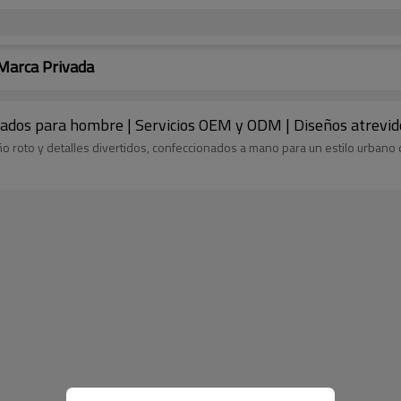
Marca Privada
ados para hombre | Servicios OEM y ODM | Diseños atrevid
o roto y detalles divertidos, confeccionados a mano para un estilo urbano