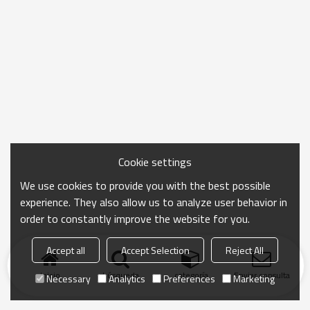
Cookie settings
We use cookies to provide you with the best possible
experience. They also allow us to analyze user behavior in
order to constantly improve the website for you.
Accept all
Accept Selection
Reject All
Inicio
búsqueda
categoría
Enviar consulta
Necessary
Analytics
Preferences
Marketing