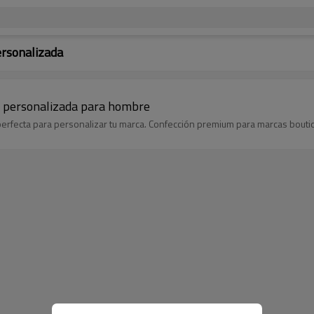
rsonalizada
o personalizada para hombre
erfecta para personalizar tu marca. Confección premium para marcas boutiq