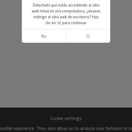
Detectado que estás accediendo al sitio
web móvil en una computadora, ¿deseas
redirigir al sitio web de escritorio? Haz
clic en 'sí' para continuar
No
Si
Cookie settings
sible experience. They also allow us to analyze user behavior in 