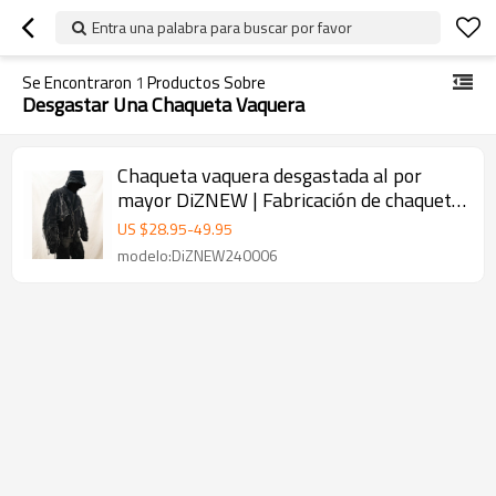
Entra una palabra para buscar por favor
Se Encontraron
1
Productos Sobre
Desgastar Una Chaqueta Vaquera
Chaqueta vaquera desgastada al por
mayor DiZNEW | Fabricación de chaqueta
vaquera personalizada para hombres
US $
28.95
-
49.95
modelo:DiZNEW240006