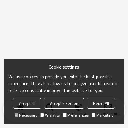
Cookie settings
We use cookies to provide you with the best possible
experience. They also allow us to analyze user behavior in
order to constantly improve the website for you.
Accept all
Accept Selection
Reject All
Inicio
búsqueda
categoría
Enviar consulta
Necessary
Analytics
Preferences
Marketing