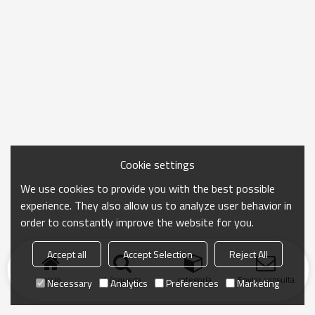
Cookie settings
We use cookies to provide you with the best possible
experience. They also allow us to analyze user behavior in
order to constantly improve the website for you.
Accept all
Accept Selection
Reject All
Inicio
búsqueda
categoría
Enviar consulta
Necessary
Analytics
Preferences
Marketing