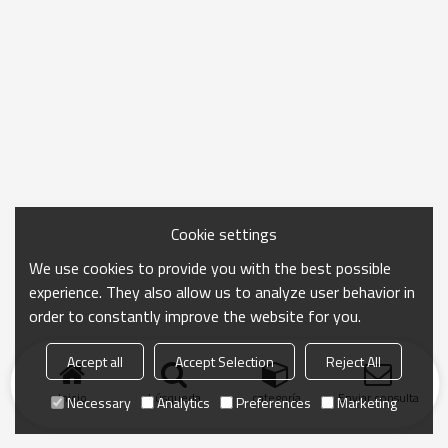
Cookie settings
We use cookies to provide you with the best possible
experience. They also allow us to analyze user behavior in
order to constantly improve the website for you.
Accept all
Accept Selection
Reject All
Inicio
búsqueda
categoría
Enviar consulta
Necessary
Analytics
Preferences
Marketing