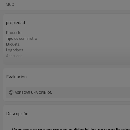
MOQ
propiedad
Producto
Tipo de suministro
Etiqueta
Logotipos
Adecuado
Tela
Cantidad mínima de pedido
Origen
Evaluacion
AGREGAR UNA OPINIÓN
Descripción
Vaqueros cargo marrones multibolsillos personalizado