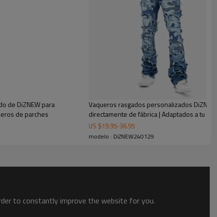
ezas modernas y funcionales.
do de DiZNEW para
Vaqueros rasgados personalizados DiZNEW 
queros de parches
directamente de fábrica | Adaptados a tu esti
US $
19.95
-
36.95
modelo : DiZNEW240129
order to constantly improve the website for you.