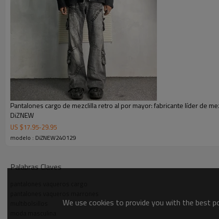
Pantalones cargo de mezclilla retro al por mayor: fabricante líder de mezc
DiZNEW
US $
17.95
-
29.95
modelo : DiZNEW240129
Palabras Claves
pantalones vaqueros cargo
pantalones vaqueros marrones
We use cookies to provide you with the best pos
multibolsillos
moda masculina