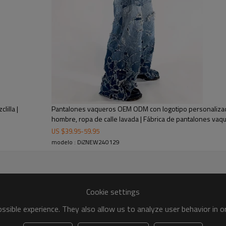
estadounidenses que buscan pi
lilla |
Pantalones vaqueros OEM ODM con logotipo personaliza
hombre, ropa de calle lavada | Fábrica de pantalones va
US $
39.95
-
59.95
modelo : DiZNEW240129
Cookie settings
sible experience. They also allow us to analyze user behavior in 