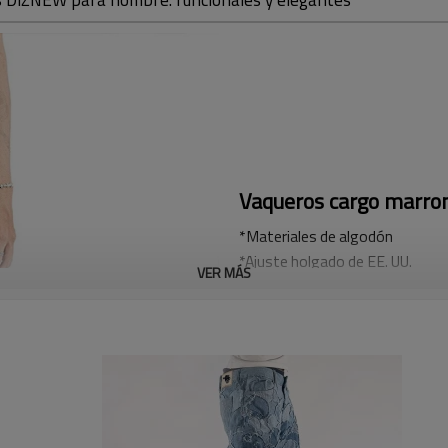
Vaqueros cargo marro
*Materiales de algodón
*Ajuste holgado de EE. UU.
VER MÁS
Acepte diseños totalmente pers
rápida.
Mejora tu guardarropa con esto
como para la moda. Con múltiples
se pueden combinar fácilmente 