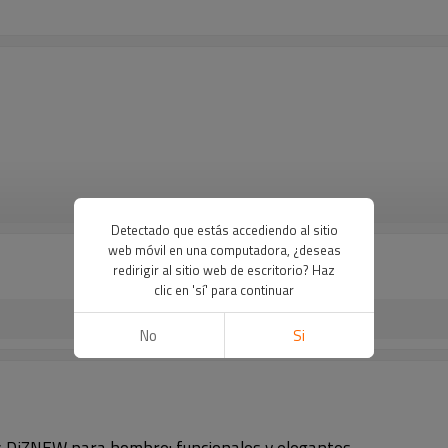
VER MÁS
Detectado que estás accediendo al sitio
web móvil en una computadora, ¿deseas
redirigir al sitio web de escritorio? Haz
clic en 'sí' para continuar
No
Si
s DiZNEW para hombre: funcionales y elegantes