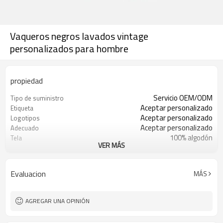
Vaqueros negros lavados vintage
personalizados para hombre
propiedad
Servicio OEM/ODM
Tipo de suministro
Aceptar personalizado
Etiqueta
Aceptar personalizado
Logotipos
Aceptar personalizado
Adecuado
100% algodón
Tela
VER MÁS
30 piezas
Cantidad mínima de pedido
Porcelana
Origen
Shenzhen
ENGAÑAR
Evaluacion
MÁS
AGREGAR UNA OPINIÓN