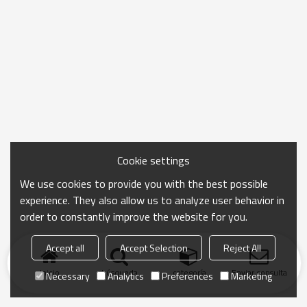
Cookie settings
We use cookies to provide you with the best possible
experience. They also allow us to analyze user behavior in
order to constantly improve the website for you.
Accept all
Accept Selection
Reject All
Inicio
búsqueda
categoría
Enviar consulta
Necessary
Analytics
Preferences
Marketing