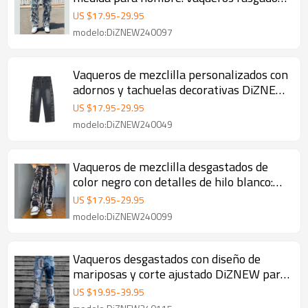
personalizados | DiZNEW
US $
17.95
-
29.95
modelo:DiZNEW240097
Vaqueros de mezclilla personalizados con
adornos y tachuelas decorativas DiZNEW:
brillo y estilo
US $
17.95
-
29.95
modelo:DiZNEW240049
Vaqueros de mezclilla desgastados de
color negro con detalles de hilo blanco:
ropa de calle desgastada para hombres
US $
17.95
-
29.95
modelo:DiZNEW240099
Vaqueros desgastados con diseño de
mariposas y corte ajustado DiZNEW para
hombre
US $
19.95
-
39.95