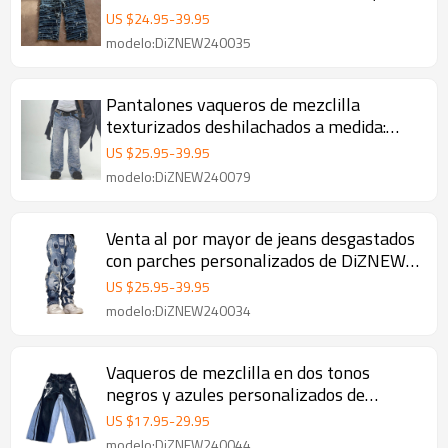
desgastados y holgados de alta calidad
US $
24.95
-
39.95
personalizados para hombres
modelo:DiZNEW240035
Pantalones vaqueros de mezclilla
texturizados deshilachados a medida:
fabricante de mezclilla de alta gama |
US $
25.95
-
39.95
DiZNEW
modelo:DiZNEW240079
Venta al por mayor de jeans desgastados
con parches personalizados de DiZNEW |
Fabricante de jeans de alta calidad
US $
25.95
-
39.95
modelo:DiZNEW240034
Vaqueros de mezclilla en dos tonos
negros y azules personalizados de
DiZNEW: únicos y de alta calidad
US $
17.95
-
29.95
modelo:DiZNEW240044