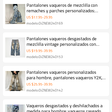
Pantalones vaqueros de mezclilla con
remaches y parches personalizados:
soluciones de diseño audaces
US $
17.95
-
29.95
modelo:DiZNEW240169
Pantalones vaqueros desgastados de
mezclilla vintage personalizados con
diseño de cruz gótica desgastada
US $
19.95
-
39.95
modelo:DiZNEW240153
Pantalones vaqueros personalizados
para hombre, pantalones vaqueros Y2K,
moda retro, pantalones vaqueros de
US $
25.95
-
39.95
corte acampanado con parches callejeros
modelo:DiZNEW240142
Vaqueros desgastados y deshilachados a
medida para hombre: vaqueros rasgados