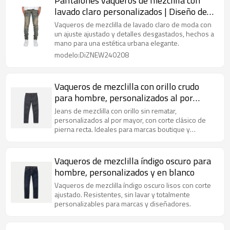
Pantalones vaqueros de mezclilla con
lavado claro personalizados | Diseño de
corte ajustado OEM y ODM para marcas y
Vaqueros de mezclilla de lavado claro de moda con
mayoristas
un ajuste ajustado y detalles desgastados, hechos a
mano para una estética urbana elegante.
modelo:DiZNEW240208
Vaqueros de mezclilla con orillo crudo
para hombre, personalizados al por
mayor
Jeans de mezclilla con orillo sin rematar,
personalizados al por mayor, con corte clásico de
pierna recta. Ideales para marcas boutique y
pedidos al por mayor premium.
Vaqueros de mezclilla índigo oscuro para
hombre, personalizados y en blanco
Vaqueros de mezclilla índigo oscuro lisos con corte
ajustado. Resistentes, sin lavar y totalmente
personalizables para marcas y diseñadores.