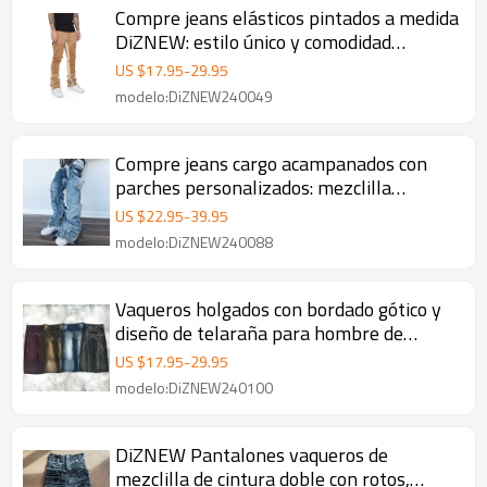
Compre jeans elásticos pintados a medida
DiZNEW: estilo único y comodidad
superior
US $
17.95
-
29.95
modelo:DiZNEW240049
Compre jeans cargo acampanados con
parches personalizados: mezclilla
desgastada única | DiZNEW
US $
22.95
-
39.95
modelo:DiZNEW240088
Vaqueros holgados con bordado gótico y
diseño de telaraña para hombre de
DiZNEW
US $
17.95
-
29.95
modelo:DiZNEW240100
DiZNEW Pantalones vaqueros de
mezclilla de cintura doble con rotos,