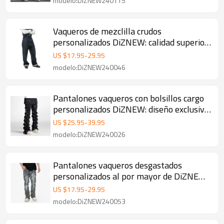
modelo:DiZNEW240115
Vaqueros de mezclilla crudos
personalizados DiZNEW: calidad superior
y estilo atemporal
US $
17.95
-
29.95
modelo:DiZNEW240046
Pantalones vaqueros con bolsillos cargo
personalizados DiZNEW: diseño exclusivo
y calidad superior
US $
25.95
-
39.95
modelo:DiZNEW240026
Pantalones vaqueros desgastados
personalizados al por mayor de DiZNEW |
Diseños únicos para ropa de calle
US $
17.95
-
29.95
modelo:DiZNEW240053