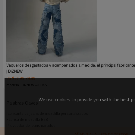
Vaqueros desgastados y acampanados a medida: el principal fabricant
| DiZNEW
US $
27.95
-
39.95
modelo : DiZNEW240045
We use cookies to provide you with the best pos
Palabras Claves
fabricante de jeans de mezclilla personalizados
Fábrica de mezclilla B2B
Proveedor de jeans partidos
diseños únicos de mezclilla
AÑADIR A LA LISTA DE DESEOS