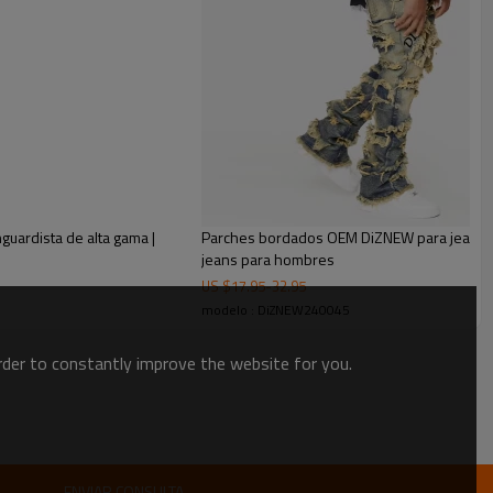
tas. Fabricados con mezclilla duradera, estos jeans garantizan
tanos ayudarlo a destacarse en el mercado con nuestros
os y hechos a medida”.
uardista de alta gama |
Parches bordados OEM DiZNEW para jeans lav
jeans para hombres
US $
17.95
-
32.95
modelo : DiZNEW240045
order to constantly improve the website for you.
ENVIAR CONSULTA