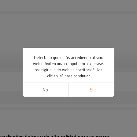
Detectado que estás accediendo al sitio
VER MÁS
web móvil en una computadora, ¿deseas
redirigir al sitio web de escritorio? Haz
clic en 'sí' para continuar
No
Si
os: diseños únicos y de alta calidad para su marca