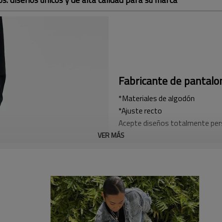
Fabricante de pantalon
*Materiales de algodón
*Ajuste recto
Acepte diseños totalmente pers
rápida.
VER MÁS
“Asóciese con nosotros para sus
personalizadas. Como fábrica B2
calidad adaptados a las especif
aberturas presentan un diseño 