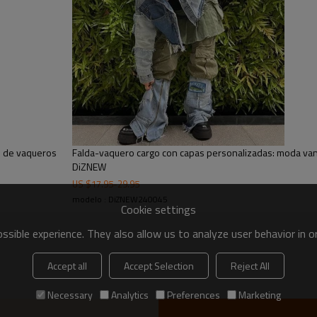
perfecto para marcas vanguardis
comodidad y durabilidad. Permí
productos de mezclilla exclusiv
e de vaqueros
Falda-vaquero cargo con capas personalizadas: moda vang
DiZNEW
US $
17.95
-
29.95
modelo : DiZNEW240045
Cookie settings
sible experience. They also allow us to analyze user behavior in 
Accept all
Accept Selection
Reject All
Necessary
Analytics
Preferences
Marketing