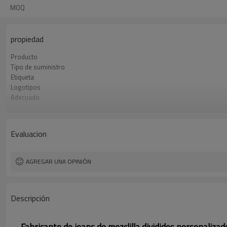
MOQ
propiedad
Producto
Tipo de suministro
Etiqueta
Logotipos
Adecuado
Tela
Origen
Cantidad mínima de pedido
Evaluacion
AGREGAR UNA OPINIÓN
Descripción
Fabricante de jeans de mezclilla divididos personalizad